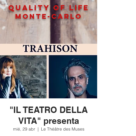
QUALITY OF LIFe
MONTE-CARLO
"IL TEATRO DELLA
VITA" presenta
mié, 29 abr
  |  
Le Théâtre des Muses