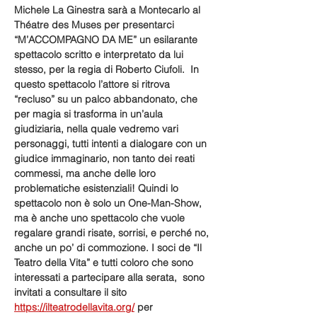
Michele La Ginestra sarà a Montecarlo al 
Théatre des Muses per presentarci 
“M’ACCOMPAGNO DA ME” un esilarante 
spettacolo scritto e interpretato da lui 
stesso, per la regia di Roberto Ciufoli.  In 
questo spettacolo l’attore si ritrova 
“recluso” su un palco abbandonato, che 
per magia si trasforma in un’aula 
giudiziaria, nella quale vedremo vari 
personaggi, tutti intenti a dialogare con un 
giudice immaginario, non tanto dei reati 
commessi, ma anche delle loro 
problematiche esistenziali! Quindi lo 
spettacolo non è solo un One-Man-Show, 
ma è anche uno spettacolo che vuole 
regalare grandi risate, sorrisi, e perché no, 
anche un po’ di commozione. I soci de “Il 
Teatro della Vita” e tutti coloro che sono 
interessati a partecipare alla serata,  sono 
invitati a consultare il sito 
https://ilteatrodellavita.org/
 per 