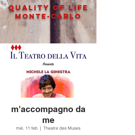
QUALITY OF LIFe
MONTE-CARLO
m'accompagno da
me
mié, 11 feb
  |  
Theatre des Muses