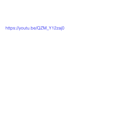
https://youtu.be/QZM_Y12zaj0
Mostra tutti
Post recenti