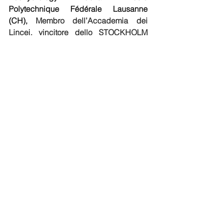
Polytechnique Fédérale Lausanne 
(CH),
 Membro dell’Accademia dei 
Lincei, vincitore dello STOCKHOLM 
WATER PRIZE 2023, il NOBEL 
DELL’ACQUA, conferitogli dal Re Carlo 
XVI Gustavo di Svezia il 23 agosto 2023
- giovedì 6 giugno 2023, alle ore 18:30 
alla Maison des Associations, 2 bis 
Promenade Honoré II, a Monaco, nella 
Sala F, conferenza e presentazione del 
libro
"GARTENFLORA - La lente del 
barone von Hüttner sui giardini di 
Sanremo durante la Belle Époque”
, di 
Claudio LITTARDI, Presidente del 
Centro Studi e Ricerche per le Palme, 
già Curatore del Servizio Parchi e 
Giardini di  Sanremo e Alessandro 
GIACOBBE, Storico, Docente Istituto 