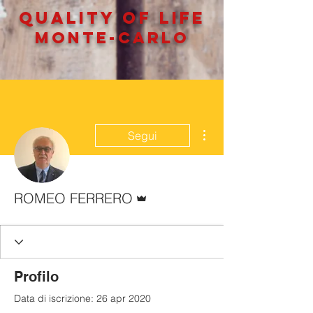
QUALITY OF LIFe
MONTE-CARLO
Altre azioni
Segui
Amministratore
ROMEO FERRERO
Profilo
Data di iscrizione: 26 apr 2020