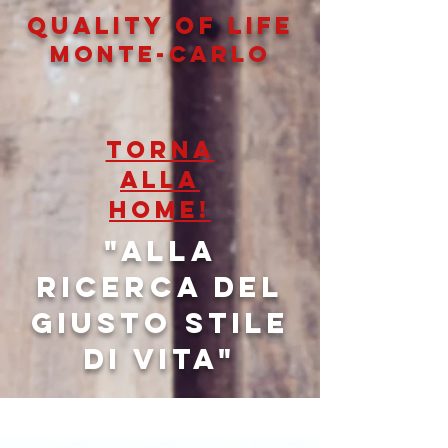
QUALITY OF LIFe
MONTE-CARLO
TORNA
ALLA
HOME!
"Alla
ricerca del
giusto stile
di vita"