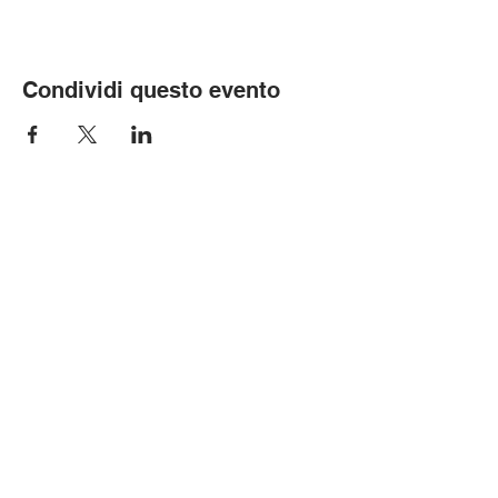
Condividi questo evento
© Copyright 2019 -
Ferrero Romeo
-
Riproduzione riservata -
All rights
reserved -
P. IVA - FR45000146190
Informativa sulla privacy
Cookie Policy