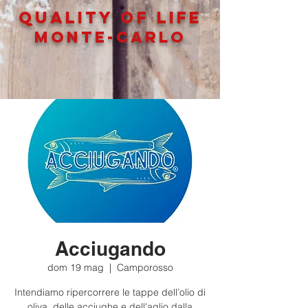
QUALITY OF LIFe
MONTE-CARLO
Acciugando
dom 19 mag
  |  
Camporosso
Intendiamo ripercorrere le tappe dell’olio di
oliva, delle acciughe e dell'aglio dalla