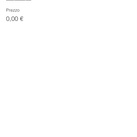
Prezzo
0,00 €
Condividi questo evento
© Copyright 2019 -
Ferrero Romeo
-
Riproduzione riservata -
All rights
reserved -
P. IVA - FR45000146190