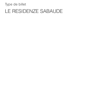
Type de billet
LE RESIDENZE SABAUDE
Plus d'info
Prix
0,00 €
Cet événement est complet
Partager cet événement