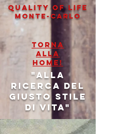
QUALITY OF LIFe
MONTE-CARLO
TORNA
ALLA
HOME!
"Alla
ricerca del
giusto stile
di vita"