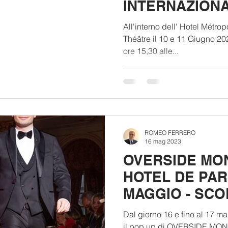
INTERNAZION
MÉ
All'interno dell' Hotel Métro
Théâtre il 10 e 11 Giugno 2023, con entrata libera
ore 15,30 alle...
ROMEO FERRERO
16 mag 2023
OVERSIDE MO
HOTEL DE PARI
MAGGIO - SCO
GIOVANI DESI
Dal giorno 16 e fino al 17 ma
PARMEGGIANI
il pop up di OVERSIDE MON