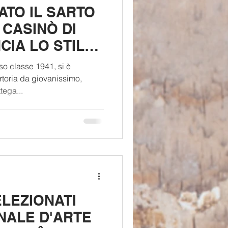
TO IL SARTO
 CASINÒ DI
IA LO STILE
 MODERNO"
so classe 1941, si è
rtoria da giovanissimo,
tega...
ELEZIONATI
NNALE D'ARTE