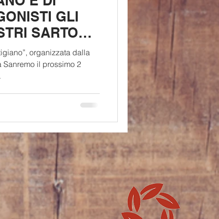
ANO È DI
ONISTI GLI
STRI SARTORI
TTEMBRE A
tigiano”, organizzata dalla
 a Sanremo il prossimo 2
.