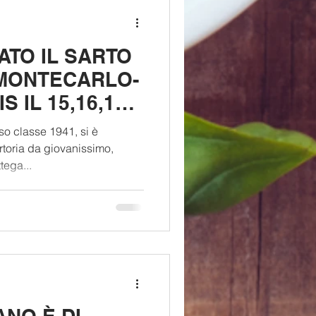
TO IL SARTO
 MONTECARLO-
S IL 15,16,17
PER OVERSIDE
so classe 1941, si è
rtoria da giovanissimo,
tega...