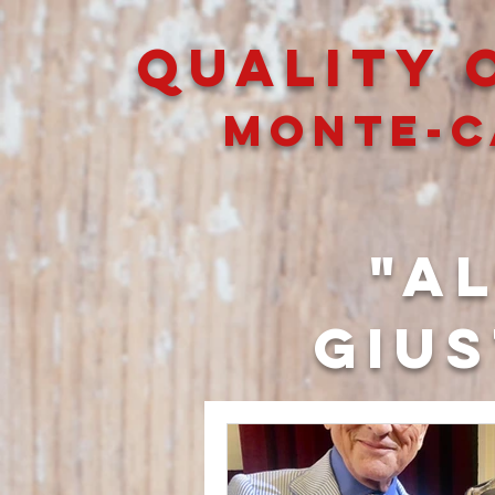
QUALITY O
MONTE-C
"A
gius