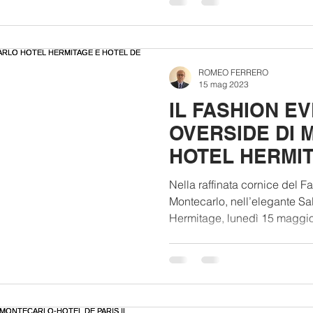
ROMEO FERRERO
15 mag 2023
IL FASHION E
OVERSIDE DI
HOTEL HERMIT
DE PARIS IL 1
Nella raffinata cornice del 
(VIDEO)
Montecarlo, nell’elegante Sa
Hermitage, lunedì 15 maggio