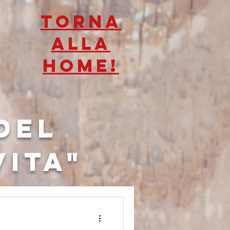
TORNA
ALLA
HOME!
del
vita"