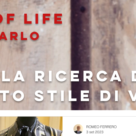
F LIFe
ARLO
lla ricerca 
to stile di 
ROMEO FERRERO
3 set 2023