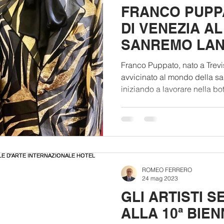
FRANCO PUPPA
DI VENEZIA AL
SANREMO LANC
"GOLDONIANO
Franco Puppato, nato a Trevi
(VIDEO)
avvicinato al mondo della sa
iniziando a lavorare nella bot
ROMEO FERRERO
24 mag 2023
GLI ARTISTI S
ALLA 10ª BIE