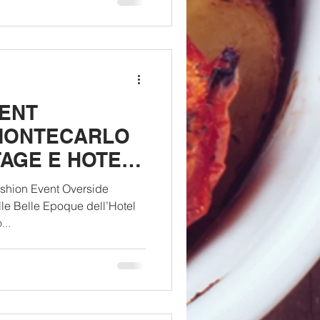
VENT
 MONTECARLO
AGE E HOTEL
5/16/17 MAGGIO
Fashion Event Overside
lle Belle Epoque dell’Hotel
...