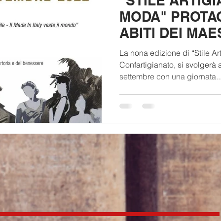
"STILE ARTIGI
MODA" PROTAG
ABITI DEI MAE
VENERDÌ 2 SE
La nona edizione di “Stile Ar
SANREMO
Confartigianato, si svolgerà
settembre con una giornata..