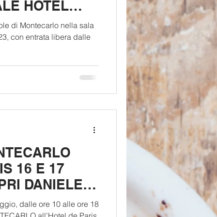
ALE HÔTEL
TROPOLE MONTECARLO
pole di Montecarlo nella sala
 dalle
NTECARLO
S 16 E 17
PRI DANIELE
GN E
ggio, dalle ore 10 alle ore 18
 SRL
TECARLO all’Hotel de Paris