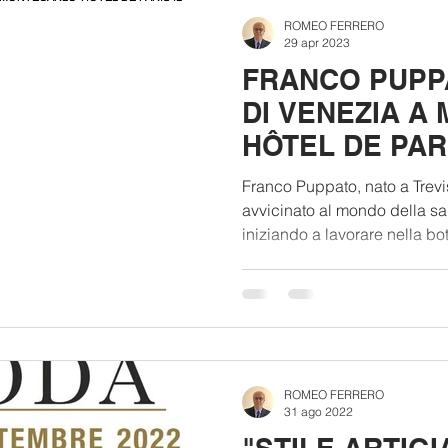
ROMEO FERRERO
29 apr 2023
FRANCO PUPPA
DI VENEZIA A
HÔTEL DE PARI
MAGGIO 2023 
Franco Puppato, nato a Trevi
avvicinato al mondo della sa
iniziando a lavorare nella bot
ROMEO FERRERO
31 ago 2022