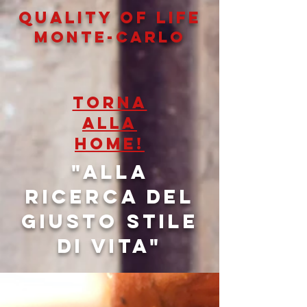
QUALITY OF LIFe
MONTE-CARLO
TORNA
ALLA
HOME!
"Alla
ricerca del
giusto stile
di vita"