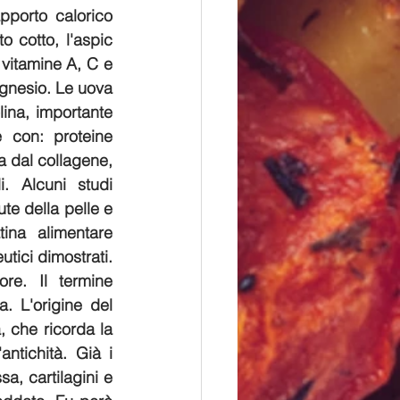
pporto calorico 
 cotto, l'aspic 
 vitamine A, C e 
agnesio. Le uova 
ina, importante 
 con: proteine 
a dal collagene, 
 Alcuni studi 
te della pelle e 
ina alimentare 
tici dimostrati. 
ore.
Il termine 
. L'origine del 
 che ricorda la 
antichità. Già i 
, cartilagini e 