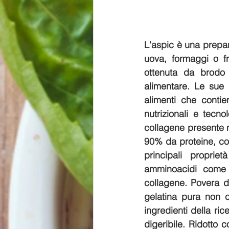
L'aspic è una prepa
uova, formaggi o fr
ottenuta da brodo
alimentare. Le sue p
alimenti che contiene
nutrizionali e tecn
collagene presente ne
90% da proteine, con
principali proprie
amminoacidi come gl
collagene. Povera di 
gelatina pura non c
ingredienti della ric
digeribile. Ridotto 