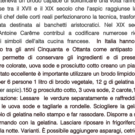
otteneva un brodo capace di solidificare una volta raffr
se tra il XVII e il XIX secolo che l'aspic raggiunse 
 chef delle corti reali perfezionarono la tecnica, trasf
ata destinata ai banchetti aristocratici. Nel XIX sec
ntoine Carême contribuì a codificare numerose rice
 simboli dell'alta cucina francese.  
In Italia hanno
tto tra gli anni Cinquanta e Ottanta come antipasto d
e permette di conservare gli ingredienti e di prese
e colorate, uova sode e prosciutto cotto creano un piatt
ultato eccellente è importante utilizzare un brodo limpido 
per 6 persone 1 litro di brodo vegetale, 12 g di gelatina 
er aspic)
.150 g prosciutto cotto, 3 uova sode, 2 carote,1
azione: Lessare  le verdure 
separatamente 
e raffredd
le uova sode e tagliarle a rondelle. Sciogliere la gel
o di gelatina nello stampo e far rassodare. Disporre a st
nando con la gelatina. Lasciare riposare in frigorifer
la notte. Varianti. È possibile aggiungere asparagi, cetriol