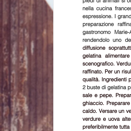
piedi di animali si 
nella cucina france
espressione. I grandi
preparazione raffin
gastronomo Marie-A
rendendolo uno dei
diffusione soprattu
gelatina alimentar
scenografico. Verdur
raffinato. Per un ris
qualità. Ingredienti 
2 buste di gelatina p
sale e pepe. Prepar
ghiaccio. Preparare 
caldo. Versare un vel
verdure e uova alter
preferibilmente tutta 