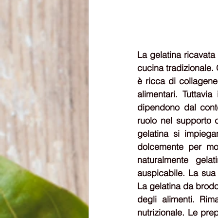
La gelatina ricavata
cucina tradizionale. 
è ricca di collagene 
alimentari. Tuttavi
dipendono dal conte
ruolo nel supporto d
gelatina si impiega
dolcemente per molt
naturalmente gelat
auspicabile. La sua 
La gelatina da brodo 
degli alimenti. Rim
nutrizionale. 
Le prep