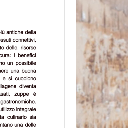
ù antiche della 
suti connettivi, 
o delle. risorse 
ra: i benefici 
o un possibile 
enere una buona 
 e si cuociono 
lagene diventa 
sati, zuppe è 
gastronomiche.  
ilizzo integrale 
 culinario sia 
ntano una delle 