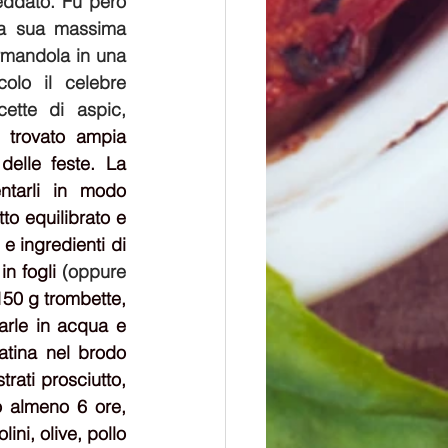
eddato. Fu però 
la sua massima 
ormandola in una 
olo il celebre 
tte di aspic, 
 trovato ampia 
elle feste. La 
ntarli in modo 
o equilibrato e 
e ingredienti di 
in fogli
 (oppure 
50 g trombette, 
arle in acqua e 
atina nel brodo 
rati prosciutto, 
o almeno 6 ore, 
ini, olive, pollo 