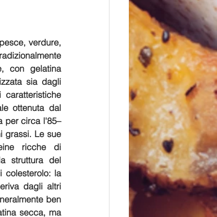
pesce, verdure, 
adizionalmente 
 con gelatina 
zzata sia dagli 
 caratteristiche 
le ottenuta dal 
a per circa l'85–
 grassi. Le sue 
ine ricche di 
 struttura del 
 colesterolo: la 
iva dagli altri 
generalmente ben 
atina secca, ma 