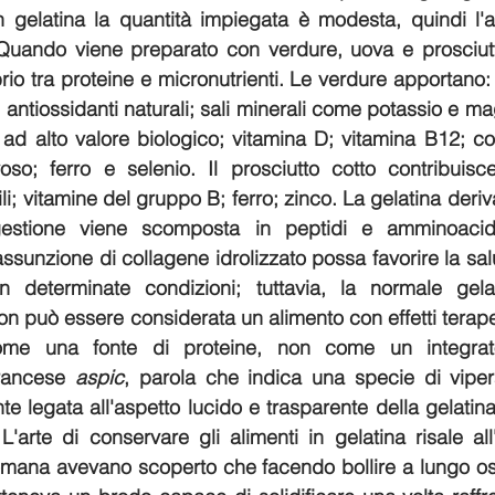
n gelatina la quantità impiegata è modesta, quindi l'a
 Quando viene preparato con verdure, uova e prosciutto
rio tra proteine e micronutrienti. Le verdure apportano:
e; antiossidanti naturali; sali minerali come potassio e m
 ad alto valore biologico; vitamina D; vitamina B12; col
oso; ferro e selenio. Il prosciutto cotto contribuisce
li; vitamine del gruppo B; ferro; zinco. La gelatina deriv
estione viene scomposta in peptidi e amminoacidi.
sunzione di collagene idrolizzato possa favorire la salu
 in determinate condizioni; tuttavia, la normale gelat
non può essere considerata un alimento con effetti terapeu
ome una fonte di proteine, non come un integrat
francese 
aspic
, parola che indica una specie di vipera
 legata all'aspetto lucido e trasparente della gelatina,
'arte di conservare gli alimenti in gelatina risale all'
mana avevano scoperto che facendo bollire a lungo ossa