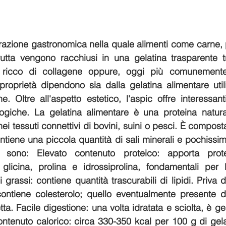
razione gastronomica nella quale alimenti come carne, 
utta vengono racchiusi in una gelatina trasparente tr
 ricco di collagene oppure, oggi più comunemente,
roprietà dipendono sia dalla gelatina alimentare utili
. Oltre all'aspetto estetico, l'aspic offre interessanti
ologiche. La gelatina alimentare è una proteina natura
i tessuti connettivi di bovini, suini o pesci. È compost
tiene una piccola quantità di sali minerali e pochissimi
tà sono: Elevato contenuto proteico: apporta prote
icina, prolina e idrossiprolina, fondamentali per la
grassi: contiene quantità trascurabili di lipidi. Priva di
ontiene colesterolo; quello eventualmente presente der
etta. Facile digestione: una volta idratata e sciolta, è 
contenuto calorico: circa 330-350 kcal per 100 g di gel