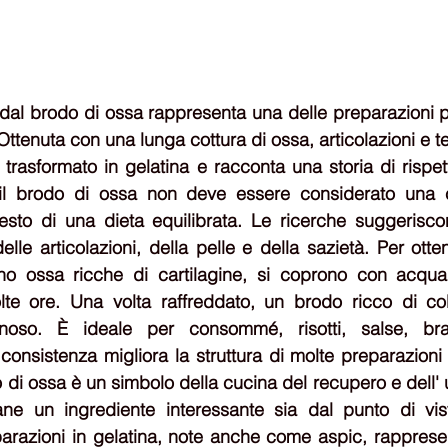
 dal brodo di ossa rappresenta una delle preparazioni pi
Ottenuta con una lunga cottura di ossa, articolazioni e tes
trasformato in gelatina e racconta una storia di rispett
a il brodo di ossa non deve essere considerato una cu
sto di una dieta equilibrata. Le ricerche suggeriscon
elle articolazioni, della pelle e della sazietà. Per ott
no ossa ricche di cartilagine, si coprono con acqua
e ore. Una volta raffreddato, un brodo ricco di col
inoso. È ideale per consommé, risotti, salse, bra
consistenza migliora la struttura di molte preparazioni 
di ossa è un simbolo della cucina del recupero e dell' ut
ane un ingrediente interessante sia dal punto di vista
arazioni in gelatina, note anche come aspic, rapprese