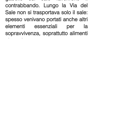
contrabbando. Lungo la Via del 
Sale non si trasportava solo il sale: 
spesso venivano portati anche altri 
elementi essenziali per la 
sopravvivenza, soprattutto alimenti 
che si potevano conservare a 
lungo e che integravano la dieta 
nelle zone interne. Acciughe sotto 
sale: fonte di proteine e grassi 
essenziali, facilmente trasportabili 
e conservabili. Legumi 
secchi (fagioli, ceci, lenticchie): 
fonte di proteine vegetali e 
carboidrati. Cereali e farina: base 
per pane e polenta, alimenti 
principali in montagna. Formaggi 
stagionati: proteine e grassi, 
durevoli senza frigorifero. Carni 