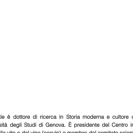
e è dottore di ricerca in Storia moderna e cultore de
sità degli Studi di Genova. È presidente del Centro in
ella vite e del vino (cesvin) e membro del comitato scient