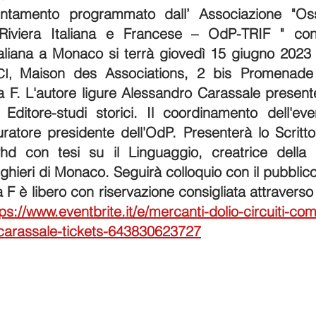
ntamento programmato dall’ Associazione "Osse
Riviera Italiana e Francese – OdP-TRIF " con i
aliana a Monaco si terrà giovedì 15 giugno 2023 a
Maison des Associations, 2 bis Promenade H
I, 
 F. L'autore ligure Alessandro Carassale presenter
Editore-studi storici. Il coordinamento dell'even
uratore presidente dell'OdP. Presenterà lo Scritto
hd con tesi su il Linguaggio, creatrice della B
ghieri di Monaco. Seguirà colloquio con il pubblico
a F è libero con riservazione consigliata attraverso
ps://www.eventbrite.it/e/mercanti-dolio-circuiti-com
co-carassale-tickets-643830623727