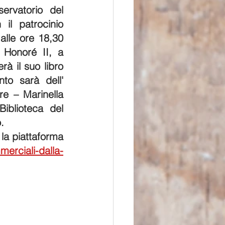
rvatorio del 
l patrocinio 
lle ore 18,30 
onoré II, a 
à il suo libro 
to sarà dell' 
re – Marinella 
iblioteca del 
.
 la piattaforma
merciali-dalla-