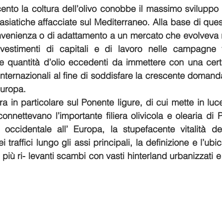
ento la coltura dell’olivo conobbe il massimo sviluppo i
asiatiche affacciate sul Mediterraneo. Alla base di ques
onvenienza o di adattamento a un mercato che evolveva 
investimenti di capitali e di lavoro nelle campagne v
e quantità d’olio eccedenti da immettere con una certa
internazionali al fine di soddisfare la crescente domand
uropa. 
a in particolare sul Ponente ligure, di cui mette in luce 
onnettevano l’importante filiera olivicola e olearia di P
 occidentale all’ Europa, la stupefacente vitalità deg
dei traffici lungo gli assi principali, la definizione e l’ubi
iù ri- levanti scambi con vasti hinterland urbanizzati e c