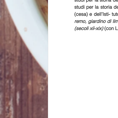
studi per la storia 
(cesa) e dell’Isti- t
remo, giardino di li
(secoli xii-xix) 
(con L