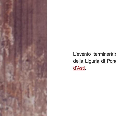
L'evento  terminerà 
della Liguria di Po
d'Asti
.