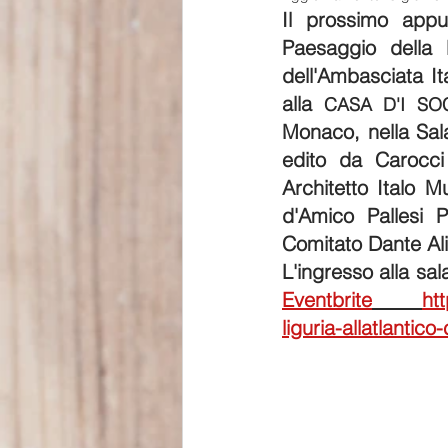
Il prossimo appu
Paesaggio della 
dell'Ambasciata It
alla 
CASA D'I SOC
Monaco, nella Sala
edito da Carocci 
Architetto Italo M
d'Amico Pallesi P
Comitato Dante Ali
L'ingresso alla sal
Eventbrite
htt
liguria-allatlanti