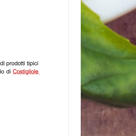
rodotti tipici  
io di 
Costigliole 