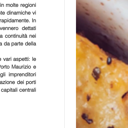
n molte regioni 
te dinamiche vi 
rapidamente. In 
ennero dettati 
 continuità nei 
a da parte della 
vari aspetti: le 
orto Maurizio e 
li imprenditori 
cazione dei porti 
apitali centrali 