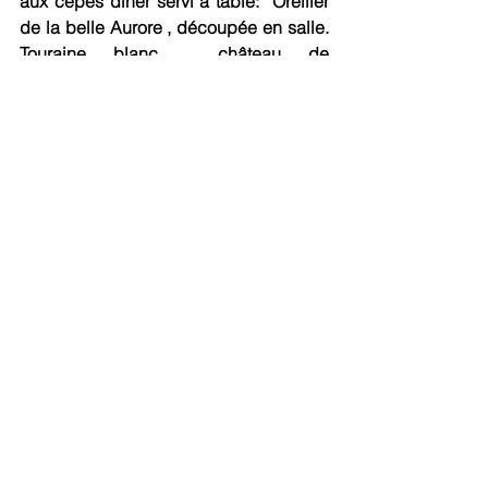
aux cèpes diner servi à table: *Oreiller 
de la belle Aurore , découpée en salle. 
Touraine blanc , château de 
Chenonceau , cuvée vieilles vignes. 
*Coq au vin aux cèpes et girolles, 
Merda di can au jus ( gnocchi verts) 
Brunello di Montalcino "poggio degli 
ulivi" 2016
 *Brillant savarin aux truffe, 
radicchio 
tardivo.
Vin
 blanc du 
Languedoc "Domaine du Pillenium" *La 
galette des Rois ( frangipane & 
brioche)  Champagne Éric Legrand  
Café , Mignardises Digestifs & Grappa