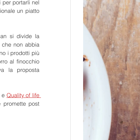
per portarli nel 
onale un piatto 
n si divide la 
s che non abbia 
 i prodotti più 
rro al finocchio 
a la proposta 
 e 
Quality of life 
e promette post 