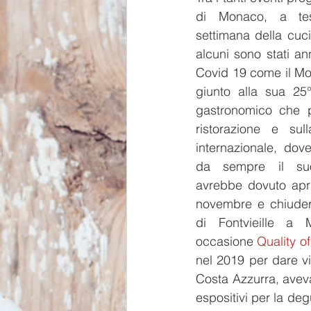
di Monaco, a test
settimana della cuci
alcuni sono stati an
Covid 19 come il Mo
giunto alla sua 25
gastronomico che po
ristorazione e sull
internazionale, dove
da sempre il suo 
avrebbe dovuto aprir
novembre e chiudere
di Fontvieille a 
occasione 
Quality of
nel 2019 per dare vi
Costa Azzurra, aveva
espositivi per la deg