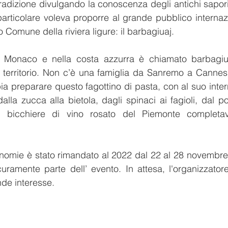
tradizione divulgando la conoscenza degli antichi sapori 
 particolare voleva proporre al grande pubblico internazi
 Comune della riviera ligure: il barbagiuaj.
a Monaco e nella costa azzurra è chiamato barbagiua
il territorio. Non c’è una famiglia da Sanremo a Canne
 preparare questo fagottino di pasta, con al suo interno
 dalla zucca alla bietola, dagli spinaci ai fagioli, dal po
n bicchiere di vino rosato del Piemonte completav
onomie è stato rimandato al 2022 dal 22 al 28 novembre
curamente parte dell’ evento. In attesa, l'organizzator
de interesse.