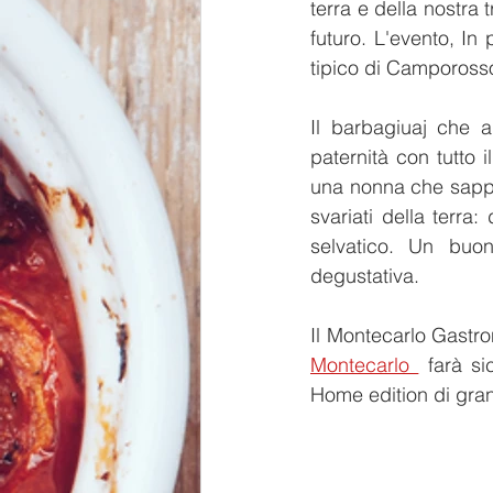
terra e della nostra 
futuro. L'evento, In
tipico di Camporosso
Il barbagiuaj che 
paternità con tutto 
una nonna che sappia
svariati della terra:
selvatico. Un buo
degustativa.
Il Montecarlo Gastr
Montecarlo 
 farà si
Home edition di gran