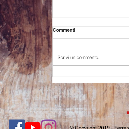
Commenti
Scrivi un commento...
UNA FAMIGLIA DI
MUSICISTI: ROBERTO
ALLEGRO E L'ORCHESTRA
DA CAMERA ITALIANA
ANTONIO VIVALDI, 28
APRILE 2024 H.18 A
CAMPOROSSO, CENTRO
POLIVALENTE G. FALCONE
PER LE QUATTRO
© Copyright 2019 -
Ferre
STAGIONI DI VIVALDI