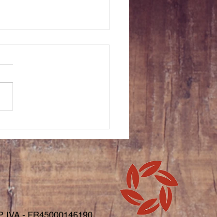
 PRINCIPATO DI
ACO ALLA
VIVIALE
L'ACCADEMIA DELLA
INA ITALIANA 19
ZO 2024, CHEF
HELANGELO RONGO
 RISTORANTE
RAGOSTA A LIVORNO
P. IVA - FR45000146190
PRESENTATO "SUA